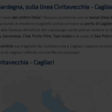
Sardegna, sulla linea Civitavecchia - Cagliar
n nave
dal centro Italia
? Nessun problema con la
nuova linea d
 a bordo di moderni traghetti potrai arrivare al
porto di Cagliar
re alle famose attrattive del capoluogo sardo potrai visitare le
a
,
Geremeas
,
Chia
,
Porto Pino
,
Tuerredda
e le isole di
San Pietr
ventivo
sui traghetti da Civitavecchia a Cagliari, oppure proced
rai le migliori offerte con tariffe eccezionali!
itavecchia - Cagliari