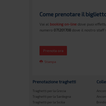
Come prenotare il biglietto
Vai al
booking on-line
dove puoi effett
numero
071201708
dove il nostro staff 
Prenota ora
Stampa
Prenotazione traghetti
Coll
Traghetti per la Grecia
Ancon
Traghetti per la Sardegna
Ancon
Traghetti per la Sicilia
Brindi