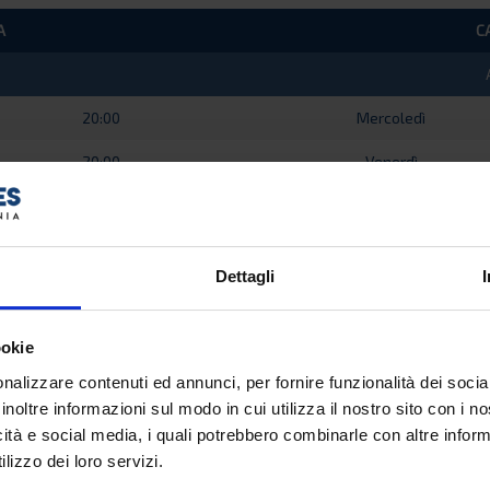
A
C
20:00
Mercoledì
20:00
Venerdì
20:00
Domenica
Dettagli
IA
C
ookie
nalizzare contenuti ed annunci, per fornire funzionalità dei socia
20:00
Mercoledì
inoltre informazioni sul modo in cui utilizza il nostro sito con i 
icità e social media, i quali potrebbero combinarle con altre inform
20:00
Venerdì
lizzo dei loro servizi.