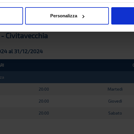
20:00
Domenica
Personalizza
 - Civitavecchia
024 al 31/12/2024
RI
za
20:00
Martedì
20:00
Giovedì
20:00
Sabato