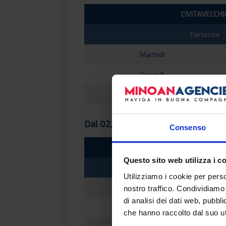
CIVITAVECCHI
Partenza
Martedì
Giovedì
Sabato
Dal 02/08/2024 al 31/08/2024
Consenso
CIVITAVECCH
Questo sito web utilizza i c
Partenza
Utilizziamo i cookie per perso
Martedì
nostro traffico. Condividiamo 
di analisi dei dati web, pubbl
Giovedì
che hanno raccolto dal suo uti