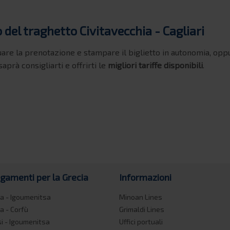
 del traghetto Civitavecchia - Cagliari
uare la prenotazione e stampare il biglietto in autonomia, op
saprà consigliarti e offrirti le
migliori tariffe disponibili
.
egamenti per la Grecia
Informazioni
a - Igoumenitsa
Minoan Lines
a - Corfù
Grimaldi Lines
si - Igoumenitsa
Uffici portuali