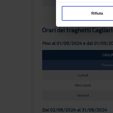
Sabato
Rifiuta
Orari dei traghetti Cagliari
Fino al 01/08/2024 e dal 01/09/2
CAGLIA
Parten
Lunedì
Mercoledì
Venerdì
Dal 02/08/2024 al 31/08/2024