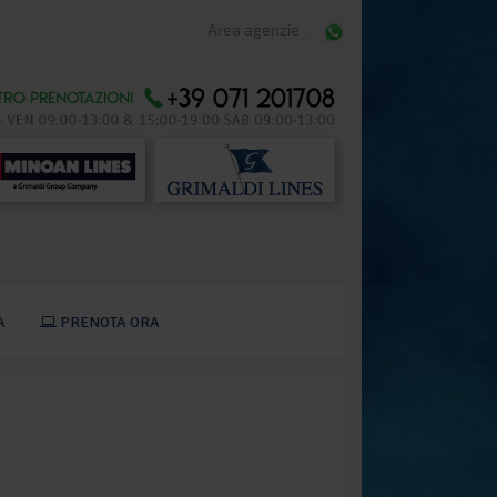
Area agenzie
A
PRENOTA ORA