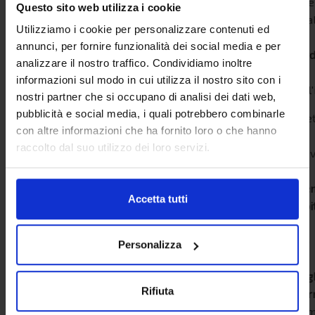
sple
Questo sito web utilizza i cookie
loca
Utilizziamo i cookie per personalizzare contenuti ed
del
annunci, per fornire funzionalità dei social media e per
nor
analizzare il nostro traffico. Condividiamo inoltre
est
informazioni sul modo in cui utilizza il nostro sito con i
dell'
nostri partner che si occupano di analisi dei dati web,
pubblicità e social media, i quali potrebbero combinarle
Effe
con altre informazioni che ha fornito loro o che hanno
un
raccolto dal suo utilizzo dei loro servizi.
prev
e
pre
Accetta tutti
subi
il
uno
Personalizza
dei
trag
Rifiuta
gior
Grim