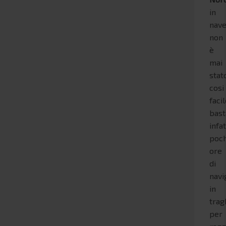
in
nav
non
è
mai
stat
cosi
facil
bas
infat
poc
ore
di
navi
in
trag
per