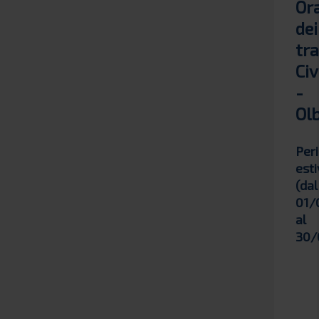
Ora
dei
tra
Civ
-
Ol
Per
est
(dal
01/
al
30/
CI