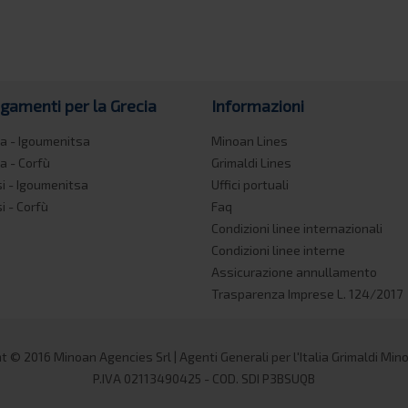
egamenti per la Grecia
Informazioni
a - Igoumenitsa
Minoan Lines
a - Corfù
Grimaldi Lines
si - Igoumenitsa
Uffici portuali
si - Corfù
Faq
Condizioni linee internazionali
Condizioni linee interne
Assicurazione annullamento
Trasparenza Imprese L. 124/2017
t © 2016 Minoan Agencies Srl | Agenti Generali per l'Italia Grimaldi Min
P.IVA 02113490425 - COD. SDI P3BSUQB