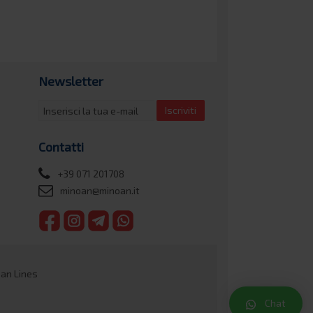
Newsletter
Iscriviti
Contatti
+39 071 201708
minoan@minoan.it
oan Lines
Chat