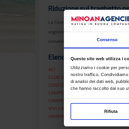
Riduzione sul traghetto pe
La Compagnia Grimaldi Minoan Lines rise
vogliono raggiungere la Grecia con il l
Consenso
conveniente. Viaggia in traghetto in Gr
Elenco associazioni conve
Questo sito web utilizza i c
Utilizziamo i cookie per perso
ACI
nostro traffico. Condividiamo 
CLUB DEL PLENAIR
di analisi dei dati web, pubbl
CONFEDERAZIONE ITALIANA CAMPEGG
che hanno raccolto dal suo uti
CAMPER CLUB ITALIANO
CAMPER LIFE
VIVI CAMPER
Rifiuta
UNIONE CLUB AMICI