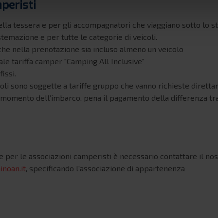
mperisti
della tessera e per gli accompagnatori che viaggiano sotto lo 
sistemazione e per tutte le categorie di veicoli.
che nella prenotazione sia incluso almeno un veicolo
ale tariffa camper "Camping All Inclusive"
fissi.
oli sono soggette a tariffe gruppo che vanno richieste direttame
 momento dell’imbarco, pena il pagamento della differenza tra 
e per le associazioni camperisti è necessario contattare il nost
noan.it
, specificando l'associazione di appartenenza