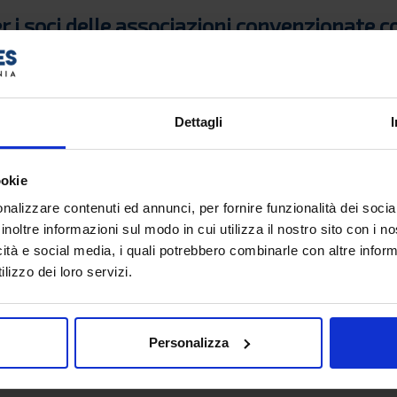
r i soci delle associazioni convenzionate 
rva uno sconto speciale del 20% a tutti gli iscritti alle segu
oro camper o roulotte al seguito. Viaggiare in camper verso la 
Dettagli
ecia con il camper al seguito con Grimaldi Minoan Lines!
nzionate
ookie
nalizzare contenuti ed annunci, per fornire funzionalità dei socia
inoltre informazioni sul modo in cui utilizza il nostro sito con i 
icità e social media, i quali potrebbero combinarle con altre inform
IATORI
lizzo dei loro servizi.
Personalizza