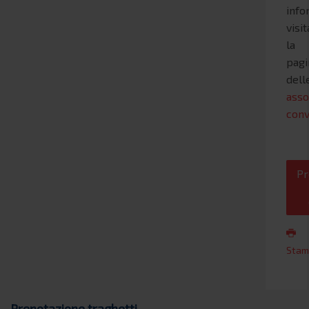
info
visi
la
pagi
dell
asso
conv
Pr
Stam
Prenotazione traghetti