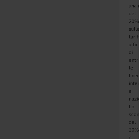
una 
del
20
sull
tarif
uffic
di
ent
le
linee
inte
e
nazi
Lo
scon
del
20
è