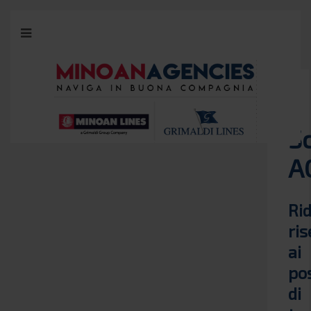
S
A
Ri
ri
ai
po
di