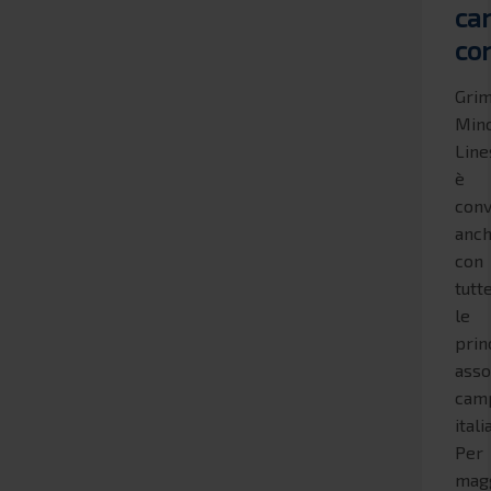
ca
co
Grim
Min
Line
è
conv
anc
con
tutt
le
prin
asso
cam
itali
Per
magg