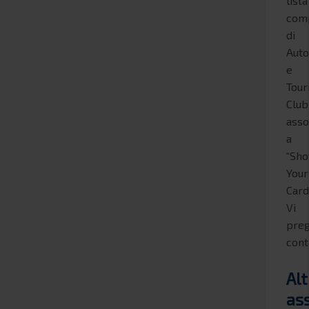
lista
com
di
Aut
e
Tour
Club
asso
a
“Sh
Your
Card
Vi
pre
cont
Alt
as