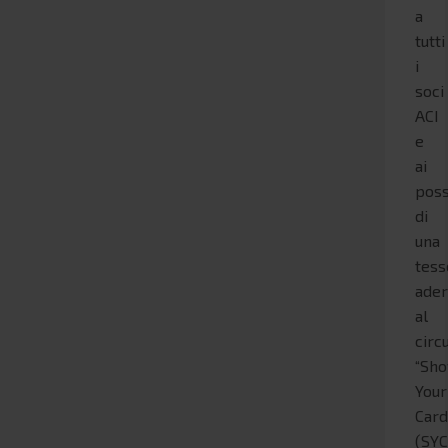
a
tutti
i
soci
ACI
e
ai
poss
di
una
tess
ade
al
circ
“Sh
Your
Card
(SYC