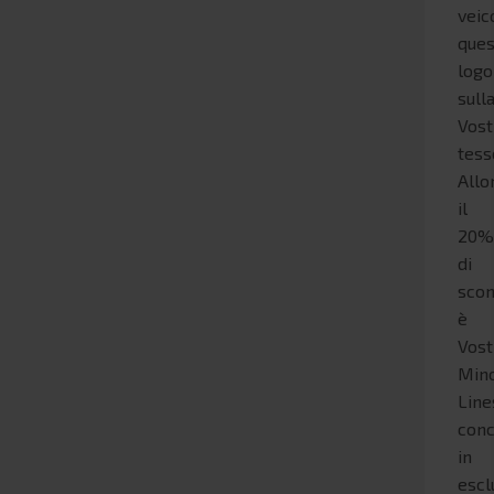
veic
ques
logo
sull
Vost
tess
Allo
il
20
di
scon
è
Vost
Min
Line
con
in
escl