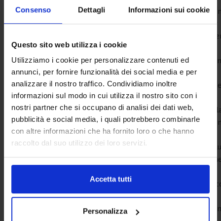
Consenso
Dettagli
Informazioni sui cookie
pren
Per
otte
Questo sito web utilizza i cookie
lo
scon
Utilizziamo i cookie per personalizzare contenuti ed
è
annunci, per fornire funzionalità dei social media e per
analizzare il nostro traffico. Condividiamo inoltre
nece
informazioni sul modo in cui utilizza il nostro sito con i
che
nostri partner che si occupano di analisi dei dati web,
nell
pubblicità e social media, i quali potrebbero combinarle
pren
con altre informazioni che ha fornito loro o che hanno
sia
raccolto dal suo utilizzo dei loro servizi.
incl
alm
un
Accetta tutti
veic
Lo
scon
Personalizza
è