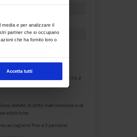
l media e per analizzare il
nostri partner che si occupano
azioni che ha fornito loro o
Accetta tutti
uadruple hanno due letti bassi e 1 o 2
ba, una scrivania con specchiera,
ono dotate di letto matrimoniale e di
se elettriche.
ono accogliere fino a 3 persone.