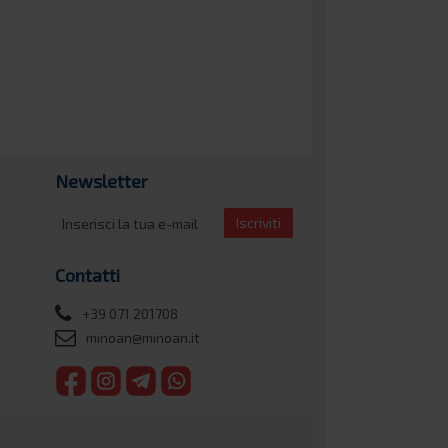
Newsletter
Iscriviti
Contatti
+39 071 201708
minoan@minoan.it