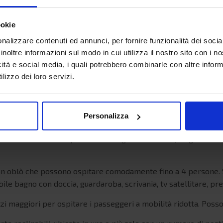
21 nodi
ookie
925
nalizzare contenuti ed annunci, per fornire funzionalità dei socia
inoltre informazioni sul modo in cui utilizza il nostro sito con i 
201
icità e social media, i quali potrebbero combinarle con altre inform
75
lizzo dei loro servizi.
Personalizza
ine con o senza oblò dotate di 2/3/4 letti. Le cabine triple e q
tta. Nelle cabine è disponibile un bagno con doccia, un guardaro
on oblò che possono ospitare comodamente fino a 4 persone. S
ibile bagno con doccia, guardaroba, scrivania, tv satellitare, pre
i maggiori per ospitare i passeggeri a mobilità ridotta. Poss