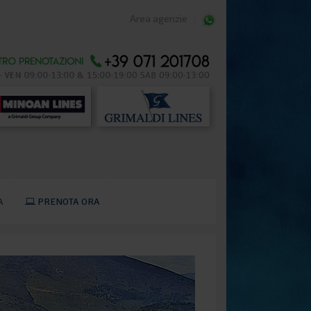
Area agenzie
A
PRENOTA ORA