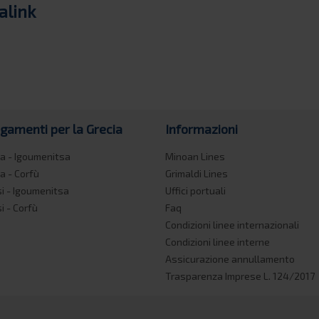
alink
egamenti per la Grecia
Informazioni
a - Igoumenitsa
Minoan Lines
a - Corfù
Grimaldi Lines
si - Igoumenitsa
Uffici portuali
si - Corfù
Faq
Condizioni linee internazionali
Condizioni linee interne
Assicurazione annullamento
Trasparenza Imprese L. 124/2017