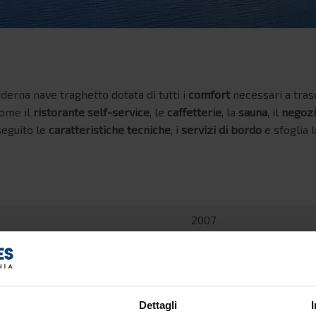
derna nave traghetto dotata di tutti i
comfort
necessari a tras
come il
ristorante self-service
, le
caffetterie
, la
sauna
, il
negoz
seguito le
caratteristiche tecniche
, i
servizi di bordo
e sfoglia 
2007
218,80 metri
30,50 metri
Dettagli
49.119 tonnellate