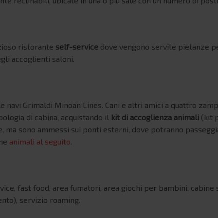
e reclinabili, ubicate in una o più sale con un numero di post
zioso ristorante
self-service
dove vengono servite pietanze per 
gli accoglienti saloni
.
e navi Grimaldi Minoan Lines. Cani e altri amici a quattro zam
ipologia di cabina, acquistando il
kit di accoglienza animali
(kit 
e, ma sono ammessi sui ponti esterni, dove potranno passeggia
one
animali al seguito
.
ice, fast food, area fumatori, area giochi per bambini, cabine sp
ento), servizio roaming.