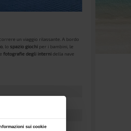
correre un viaggio rilassante. A bordo
io
, lo
spazio giochi
per i bambini, le
le
fotografie degli interni
della nave
Informazioni sui cookie