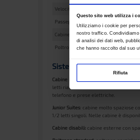
Velocità di crociera
Questo sito web utilizza i c
Passeggeri
Utilizziamo i cookie per perso
nostro traffico. Condividiamo 
Cabine
di analisi dei dati web, pubbl
Poltrone
che hanno raccolto dal suo uti
Sistemazioni
Rifiuta
Cabine interne / esterne
: spaziose cab
letti rialzati accessibili tramite scale
telefono e prese elettriche.
Junior Suites
: cabine molto spaziose c
1/2 letti singoli. Nelle cabine è dispon
Cabine disabili:
cabine esterne con spaz