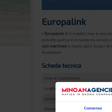
Europalink
L'
Europalink
di Grimaldi Lines è una mo
potrete usufruire di numerosi servizi 
slot machines
e molto altro. Scopri di 
Europalink.
Scheda tecnica
Anno di costruzione
Lunghezza
Larghezza
Consenso
Stazza lorda