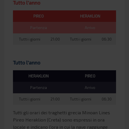
Tutto l'anno
PIREO
HERAKLION
Partenza
Arrivo
Tutti i giorni
21:00
Tutti i giorni
06:30
Tutto l'anno
HERAKLION
PIREO
Partenza
Arrivo
Tutti i giorni
21:00
Tutti i giorni
06:30
Tutti gli orari dei traghetti grecia Minoan Lines
Pireo Heraklion (Creta) sono espressi in ora
locale e indicano l'ora in cui la nave raggiunge