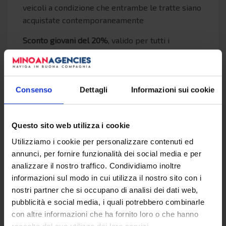
veicoli a condizione che entrambe le tratte siano
acquistate contemporaneamente
Sconto giovani del 20%
, valido per tutti i
passeggeri dai 13 ai 18 anni per tutte le
sistemazioni. Lo sconto in cabina è concesso se
oltre al giovane è presente un adulto pagante.
Consenso
Dettagli
Informazioni sui cookie
Sconto bambini del 50%
, valido per tutti i
passeggeri dai 5 fino ai 12 anni
Bambini fino a 5 anni gratuiti
, in passaggio ponte.
Questo sito web utilizza i cookie
50% di sconto su tutte le altre sistemazioni
Utilizziamo i cookie per personalizzare contenuti ed
annunci, per fornire funzionalità dei social media e per
3 + 1 gratis
: in cabina a 4 letti, a condizione che
analizzare il nostro traffico. Condividiamo inoltre
almeno 2 biglietti siano a tariffa piena ed i 4
informazioni sul modo in cui utilizza il nostro sito con i
passeggeri occupino la stessa cabina. Il biglietto
nostri partner che si occupano di analisi dei dati web,
gratis spetta al passeggero pagante la tariffa più
pubblicità e social media, i quali potrebbero combinarle
bassa (oppure lo sconto maggiore).
con altre informazioni che ha fornito loro o che hanno