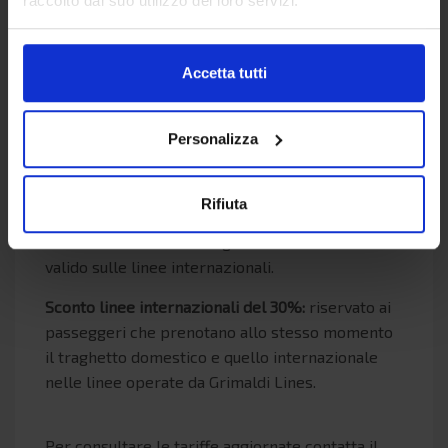
raccolto dal suo utilizzo dei loro servizi.
Sconto senior del 25%
: valido per tutte le
persone che hanno compiuto 60 anni. Lo sconto è
applicato alla persona e alla moto o auto al
Accetta tutti
seguito.
Studenti
: agli studenti delle università greche
Personalizza
oppure ai possessori della carta europea della
gioventù o della carta ISIC è riservato uno sconto
del 50% su tutte le sistemazioni (ad eccezione
Rifiuta
delle cabine Deluxe e A1) e il 20% di sconto su
autovetture e moto al seguito. Lo sconto non è
valido sulle linee internazionali.
Sconto linee internazionali del 30%:
riservato ai
passeggeri che prenotano allo stesso momento
il traghetto domestico e quello internazionale
nelle linee operate da Grimaldi Lines.
Per consultare le tariffe aggiornate contatta il