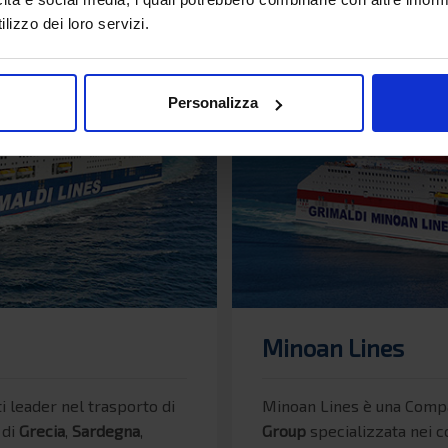
lizzo dei loro servizi.
Personalizza
Minoan Lines
i leader nel trasporto di
Minoan Lines è una Compa
 di
Grecia
,
Sardegna
,
Group
specializzata nei c