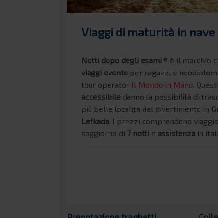
Viaggi di maturità in nave 
Notti dopo degli esami
® è il marchio c
viaggi evento
per ragazzi e neodiploma
tour operator
Il Mondo in Mano
. Quest
accessibile
danno la possibilità di tra
più belle località del divertimento in
G
Lefkada
. I prezzi comprendono viaggio
soggiorno di
7 notti
e
assistenza
in ita
Prenotazione traghetti
Coll