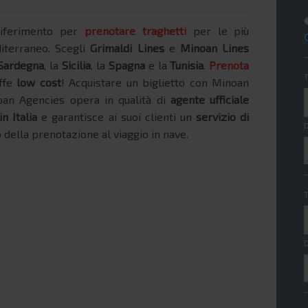
riferimento per
prenotare traghetti
per le più
iterraneo. Scegli
Grimaldi Lines
e
Minoan Lines
Sardegna
, la
Sicilia
, la
Spagna
e la
Tunisia
.
Prenota
ffe
low cost
! Acquistare un biglietto con Minoan
oan Agencies opera in qualità di
agente ufficiale
n Italia
e garantisce ai suoi clienti un
servizio di
ella prenotazione al viaggio in nave.