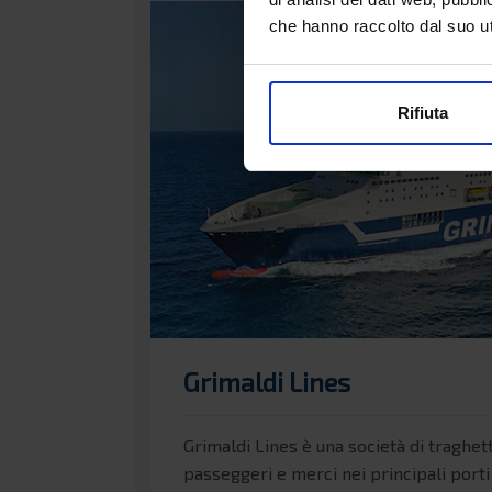
che hanno raccolto dal suo uti
Rifiuta
Grimaldi Lines
Grimaldi Lines è una società di traghett
passeggeri e merci nei principali porti