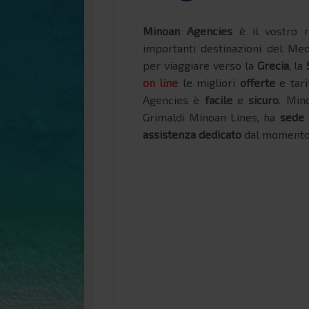
Minoan Agencies
è il vostro 
importanti destinazioni del Med
per viaggiare verso la
Grecia
, la
on line
le migliori
offerte
e tari
Agencies è
facile
e
sicuro
. Min
Grimaldi Minoan Lines, ha
sede i
assistenza dedicato
dal momento d