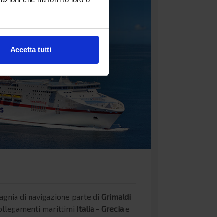
Accetta tutti
gnia di navigazione parte di
Grimaldi
ollegamenti marittimi
Italia - Grecia
e