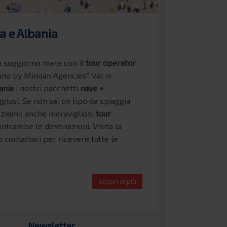
a e Albania
n soggiorno mare con il
tour operator
ano by Minoan Agencies".
Vai in
ania
i nostri pacchetti
nave +
giosi. Se non sei un tipo da spiaggia
zziamo anche meravigliosi
tour
entrambe le destinazioni. Visita la
 contattaci per ricevere tutte le
Scopri di più
Newsletter