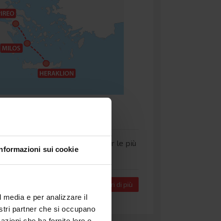
i tutti i collegamenti in nave per le più
Informazioni sui cookie
a
e
Tunisia
.
Scopri di più
l media e per analizzare il
nostri partner che si occupano
azioni che ha fornito loro o