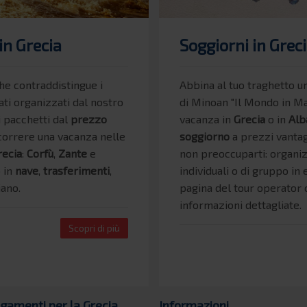
in Grecia
Soggiorni in Greci
he contraddistingue i
Abbina al tuo traghetto u
ti organizzati dal nostro
di Minoan "Il Mondo in M
i pacchetti dal
prezzo
vacanza in
Grecia
o in
Alb
scorrere una vacanza nelle
soggiorno
a prezzi vantag
recia
:
Corfù
,
Zante
e
non preoccuparti: organi
 in
nave
,
trasferimenti
,
individuali o di gruppo in 
liano.
pagina del tour operator o
informazioni dettagliate.
Scopri di più
egamenti per la Grecia
Informazioni