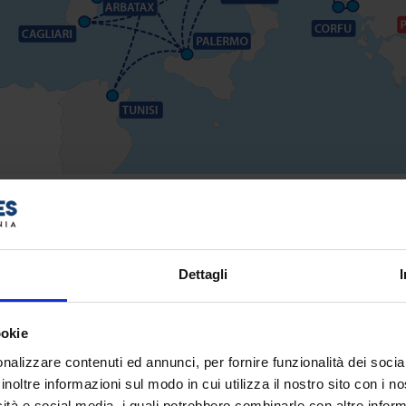
recia, Sardegna, Sicilia, Spagna, Tunisia
agnie marittime
Minoan Lines
e
Grimaldi Lines
. Prenota con no
Dettagli
eo. Viaggia in traghetto verso
Grecia
,
Sardegna
,
Sicilia
,
Spagn
ookie
nalizzare contenuti ed annunci, per fornire funzionalità dei socia
inoltre informazioni sul modo in cui utilizza il nostro sito con i 
icità e social media, i quali potrebbero combinarle con altre inform