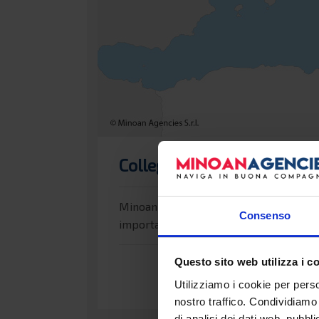
Collegamenti in nave per G
Minoan Agencies è agente delle comp
Consenso
importanti destinazioni del Mediterran
Questo sito web utilizza i c
Utilizziamo i cookie per perso
nostro traffico. Condividiamo 
di analisi dei dati web, pubbl