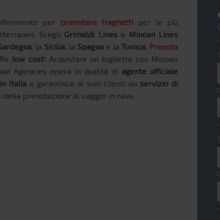
riferimento per
prenotare traghetti
per le più
iterraneo. Scegli
Grimaldi Lines
e
Minoan Lines
Sardegna
, la
Sicilia
, la
Spagna
e la
Tunisia
.
Prenota
ffe
low cost
! Acquistare un biglietto con Minoan
oan Agencies opera in qualità di
agente ufficiale
n Italia
e garantisce ai suoi clienti un
servizio di
ella prenotazione al viaggio in nave.