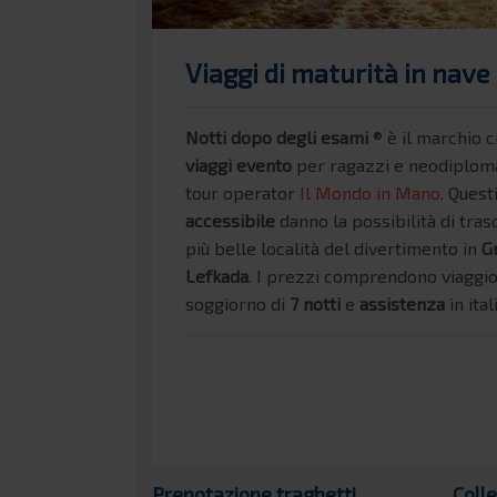
Viaggi di maturità in nave 
Notti dopo degli esami
® è il marchio c
viaggi evento
per ragazzi e neodiploma
tour operator
Il Mondo in Mano
. Quest
accessibile
danno la possibilità di tra
più belle località del divertimento in
G
Lefkada
. I prezzi comprendono viaggio
soggiorno di
7 notti
e
assistenza
in ita
Prenotazione traghetti
Coll