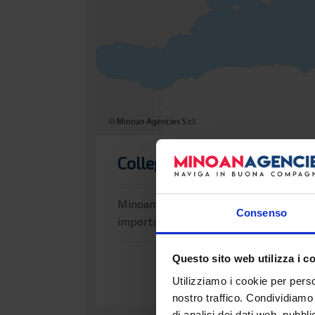
Collegamenti in nave per G
Minoan Agencies è agente delle comp
Consenso
importanti destinazioni del Mediterran
Questo sito web utilizza i c
Utilizziamo i cookie per perso
nostro traffico. Condividiamo 
di analisi dei dati web, pubbl