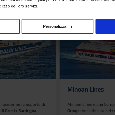
lizzo dei loro servizi.
Personalizza
Minoan Lines
i leader nel trasporto di
Minoan Lines è una Compa
 di
Grecia
,
Sardegna
,
Group
specializzata nei c