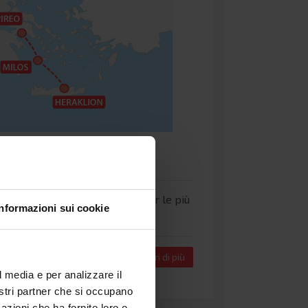
i tutti i collegamenti in nave per le più
Informazioni sui cookie
a
e
Tunisia
.
Scopri di più
l media e per analizzare il
nostri partner che si occupano
azioni che ha fornito loro o