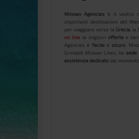
Minoan Agencies
è il vostro 
importanti destinazioni del Med
per viaggiare verso la
Grecia
, la
on line
le migliori
offerte
e tari
Agencies è
facile
e
sicuro
. Min
Grimaldi Minoan Lines, ha
sede i
assistenza dedicato
dal momento d