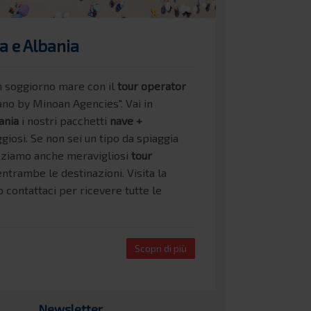
a e Albania
n soggiorno mare con il
tour operator
ano by Minoan Agencies".
Vai in
ania
i nostri pacchetti
nave +
giosi. Se non sei un tipo da spiaggia
zziamo anche meravigliosi
tour
entrambe le destinazioni. Visita la
 contattaci per ricevere tutte le
Scopri di più
Newsletter