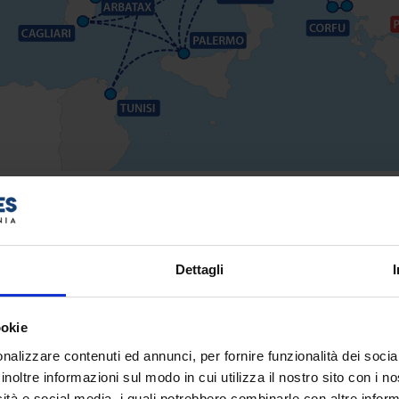
recia, Sardegna, Sicilia, Spagna, Tunisia
agnie marittime
Minoan Lines
e
Grimaldi Lines
. Prenota con no
Dettagli
eo. Viaggia in traghetto verso
Grecia
,
Sardegna
,
Sicilia
,
Spagn
ookie
nalizzare contenuti ed annunci, per fornire funzionalità dei socia
inoltre informazioni sul modo in cui utilizza il nostro sito con i 
icità e social media, i quali potrebbero combinarle con altre inform