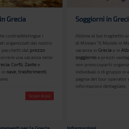
in Grecia
Soggiorni in Greci
he contraddistingue i
Abbina al tuo traghetto u
ti organizzati dal nostro
di Minoan "Il Mondo in M
i pacchetti dal
prezzo
vacanza in
Grecia
o in
Alb
scorrere una vacanza nelle
soggiorno
a prezzi vantag
recia
:
Corfù
,
Zante
e
non preoccuparti: organi
 in
nave
,
trasferimenti
,
individuali o di gruppo in 
liano.
pagina del tour operator o
informazioni dettagliate.
Scopri di più
egamenti per la Grecia
Informazioni