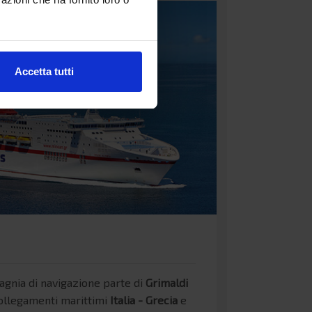
Accetta tutti
gnia di navigazione parte di
Grimaldi
ollegamenti marittimi
Italia - Grecia
e