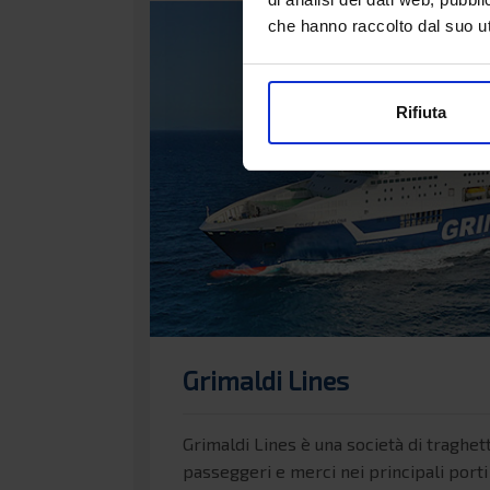
che hanno raccolto dal suo uti
Rifiuta
Grimaldi Lines
Grimaldi Lines è una società di traghett
passeggeri e merci nei principali porti