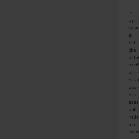
.
In
ogni
caso
si
noti
che
dete
parti
del
nost
Sito
poss
esse
utili
nella
loro
pien