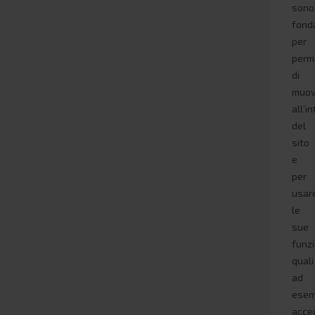
sono
fond
per
perm
di
muov
all’i
del
sito
e
per
usar
le
sue
funzi
quali
ad
esem
acce