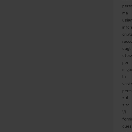
pers
ma
usia
infor
cript
racc
dagli
stes
per
migli
la
vost
perm
sul
sito.
Vi
forn
ques