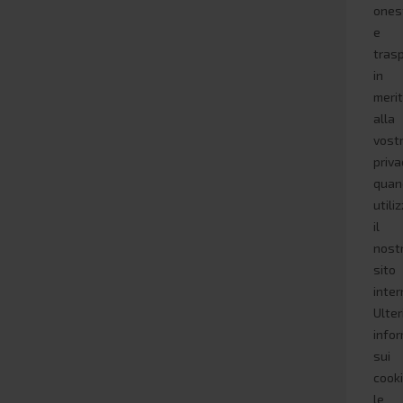
ones
e
tras
in
meri
alla
vost
priva
quan
utili
il
nost
sito
inter
Ulter
infor
sui
cook
le