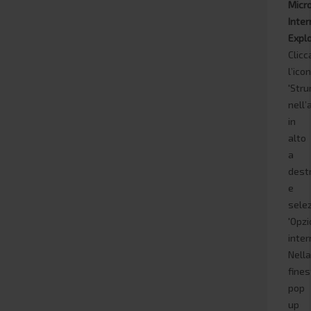
Micr
Inter
Expl
Clicc
l’ico
'Stru
nell’
in
alto
a
dest
e
sele
'Opzi
inter
Nell
fines
pop
up