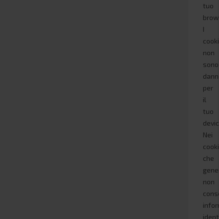
tuo
brow
I
cook
non
sono
dann
per
il
tuo
devic
Nei
cook
che
gene
non
cons
infor
ident