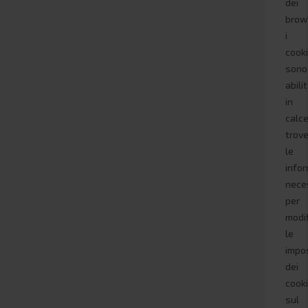
dei
brow
i
cook
sono
abilit
in
calc
trove
le
infor
nece
per
modi
le
impo
dei
cook
sul