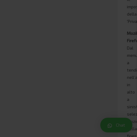
impo
della
'Priva
Mozi
Firef
Dal
men
a
tend
nell’
in
alto
a
sinis
sele
'Opzio
Chat
Nell
fines