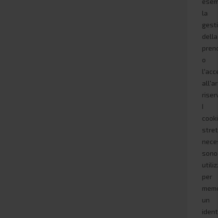
esem
la
gest
della
pren
o
l'ac
all'a
riser
I
cook
stre
nece
sono
utili
per
memo
un
ident