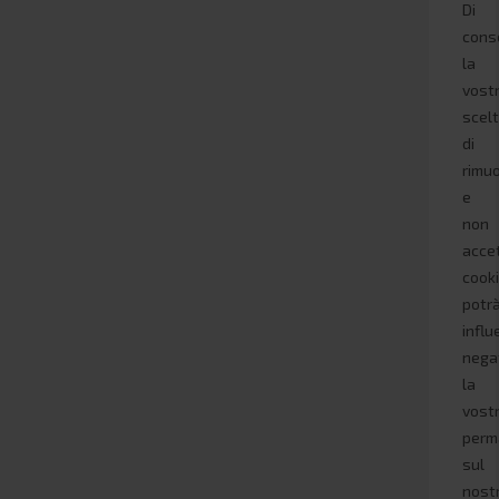
Di
cons
la
vost
scel
di
rimu
e
non
acce
cook
potr
infl
nega
la
vost
perm
sul
nost