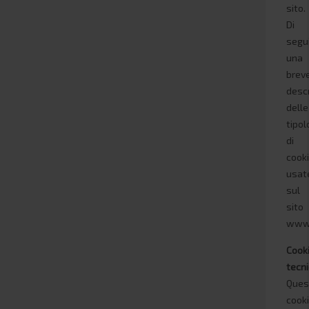
sito.
Di
segu
una
brev
desc
delle
tipol
di
cook
usat
sul
sito
www.
Cook
tecni
Ques
cook