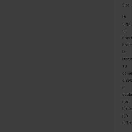
Sito.
Di
segu
si
ripo
brev
le
istru
su
com
disab
i
cook
nei
brow
più
diffus