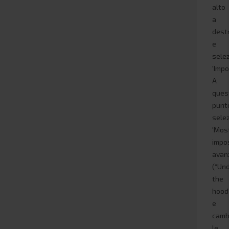
alto
a
dest
e
sele
'Impo
A
ques
punt
sele
'Mos
impo
avan
(“Un
the
hood'
e
camb
le