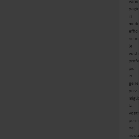
varie
pagi
in
mod
effic
rico
le
vost
pref
piu'
in
gene
poss
migli
la
vost
perm
nel
nost