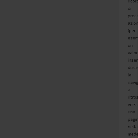
ricor
di
prec
azion
(per
esem
un
valo
inser
dura
la
navi
a
ritro
vers
una
pagi
nella
mede