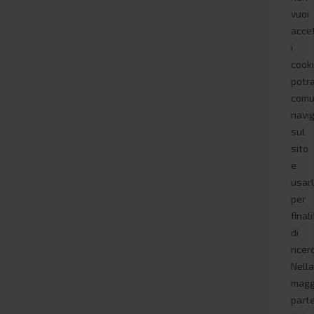
vuoi
acce
i
cooki
potra
com
navi
sul
sito
e
usar
per
final
di
ricer
Nell
magg
part