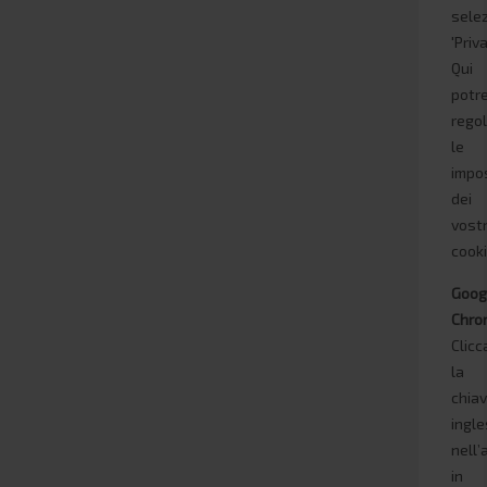
sele
'Priva
Qui
potr
rego
le
impo
dei
vostr
cooki
Goog
Chro
Clicc
la
chia
ingl
nell’
in