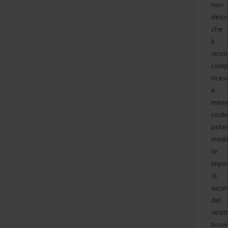
non
desi
che
il
vost
comp
ricev
e
memo
cooki
pote
modi
le
impo
di
sicu
del
vost
brow