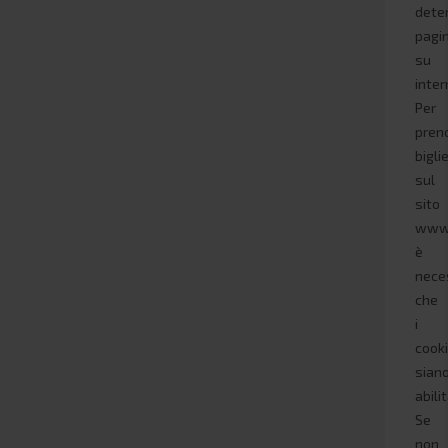
dete
pagi
su
inter
Per
pren
biglie
sul
sito
www.
è
nece
che
i
cook
sian
abilit
Se
non