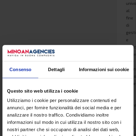
univ
al
fine
di
gest
e
ident
l’ute
in
quan
Consenso
Dettagli
Informazioni sui cookie
unic
rispe
agli
Questo sito web utilizza i cookie
altri
Utilizziamo i cookie per personalizzare contenuti ed
utent
annunci, per fornire funzionalità dei social media e per
che
analizzare il nostro traffico. Condividiamo inoltre
in
informazioni sul modo in cui utilizza il nostro sito con i
quel
nostri partner che si occupano di analisi dei dati web,
mom