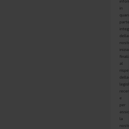
infor
in
quan
part
inte
della
nost
inizi
final
al
rispe
della
legis
rece
e
per
assi
la
nost