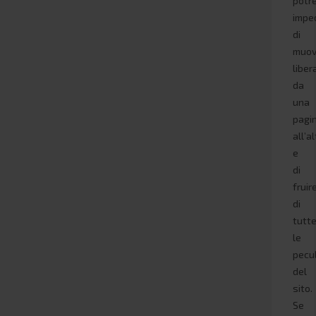
potr
impe
di
muov
libe
da
una
pagi
all’a
e
di
fruir
di
tutt
le
pecul
del
sito.
Se