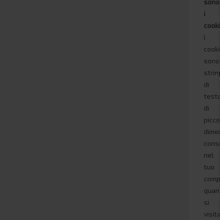
sono
i
cook
I
cook
sono
stri
di
test
di
picco
dime
cons
nel
tuo
comp
quan
si
visit