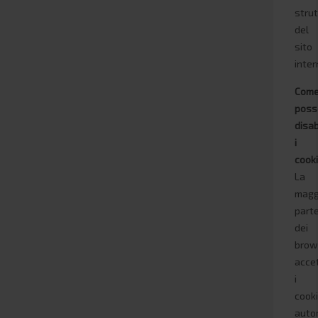
stru
del
sito
inter
Com
poss
disab
i
cook
La
magg
part
dei
brow
acce
i
cook
auto