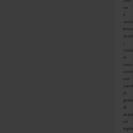
solo
se
il
vost
brow
acce
i
cooki
in
caso
contr
non
sare
in
grad
di
acqu
un
bigli