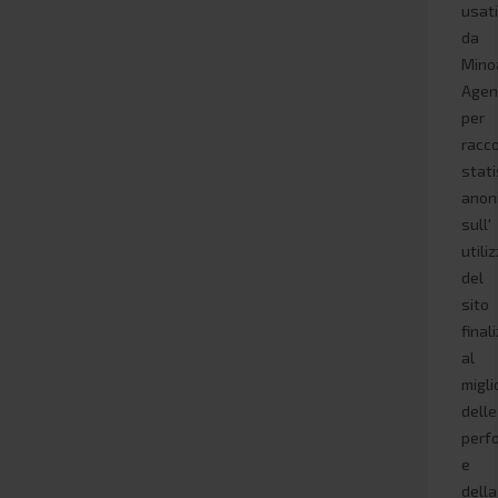
usat
da
Mino
Agen
per
racco
stati
anon
sull'
utili
del
sito
final
al
migl
delle
perf
e
della