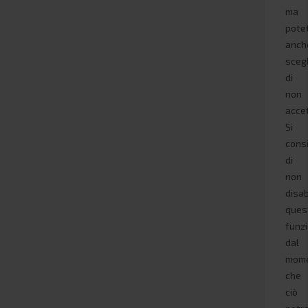
ma
pote
anch
sceg
di
non
accet
Si
consi
di
non
disab
ques
funz
dal
mom
che
ciò