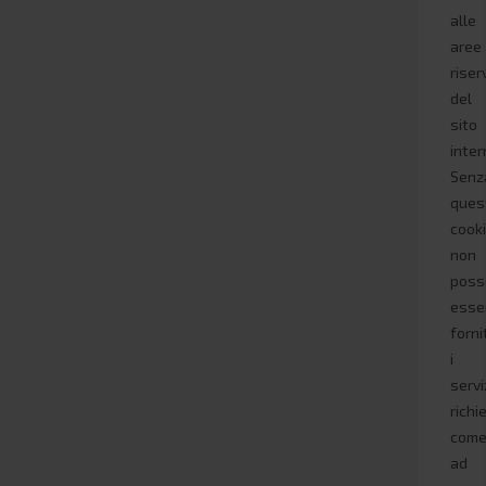
alle
aree
riser
del
sito
inter
Senz
ques
cook
non
poss
esse
forni
i
servi
richie
com
ad