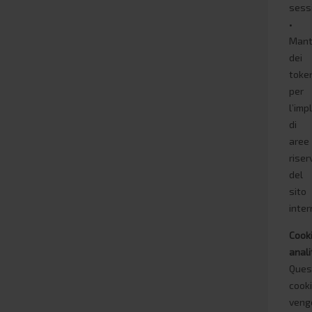
sess
•
Mant
dei
toke
per
l’im
di
aree
riser
del
sito
inter
Cook
anali
Ques
cook
veng