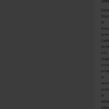
TRE
Dall
Staz
di
Anc
pre
l'au
dire
n.12
(big
cors
urb
in
vend
pre
la
taba
inte