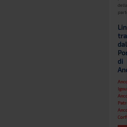
dell
part
Li
tra
dal
Po
di
An
Anc
Igou
Anc
Patr
Anc
Corf