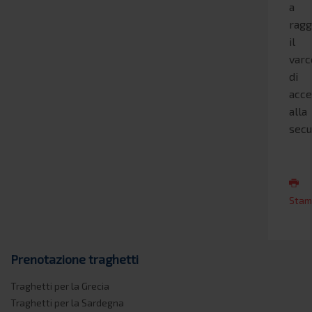
a
ragg
il
varc
di
acc
alla
secu
Stam
Prenotazione traghetti
Traghetti per la Grecia
Traghetti per la Sardegna