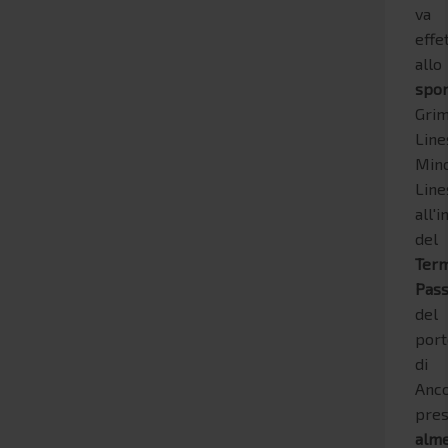
va
effe
allo
spor
Grim
Line
Min
Line
all'
del
Term
Pass
del
por
di
Anco
pres
alm