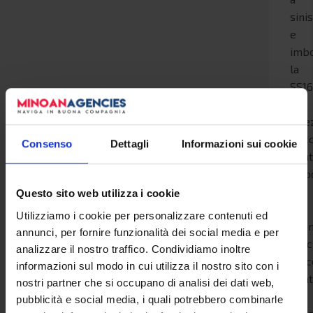
sini
e
imb
la
SS1
in
dire
Anc
Consenso
Dettagli
Informazioni sui cookie
Cent
Dop
4
Questo sito web utilizza i cookie
km
Utilizziamo i cookie per personalizzare contenuti ed
pre
annunci, per fornire funzionalità dei social media e per
l'usc
analizzare il nostro traffico. Condividiamo inoltre
"Anc
informazioni sul modo in cui utilizza il nostro sito con i
Cent
nostri partner che si occupano di analisi dei dati web,
e
pubblicità e social media, i quali potrebbero combinarle