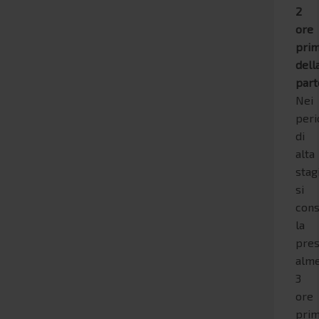
2
ore
pri
dell
par
Nei
peri
di
alta
stag
si
cons
la
pres
alm
3
ore
pri