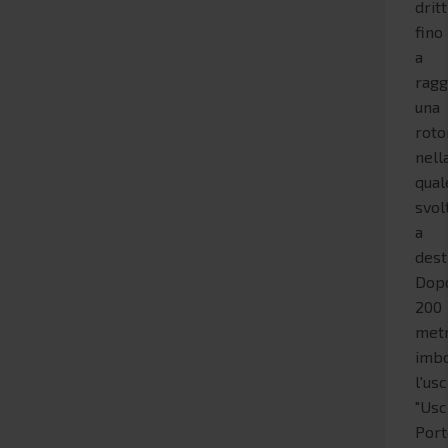
dritt
fino
a
ragg
una
roto
nell
qual
svol
a
dest
Dop
200
metr
imb
l'usc
"Usc
Port