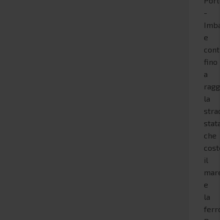
Por
-
Imba
e
cont
fino
a
ragg
la
stra
stat
che
cost
il
mar
e
la
ferr