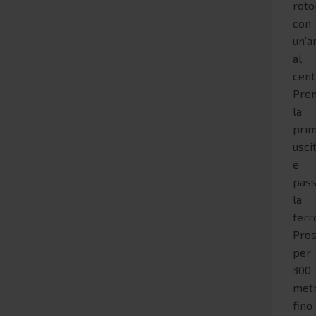
roto
con
un'a
al
cent
Pre
la
pri
usci
e
pas
la
ferr
Pros
per
300
metr
fino