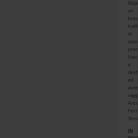
Dop
un
bre
trat
di
sopr
pre
l'usc
a
dest
ed
avre
ragg
Anc
Ferr
Term
IN