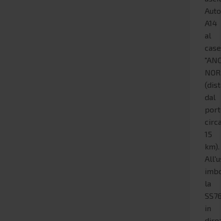
Auto
A14
al
case
"AN
NOR
(dis
dal
por
circ
15
km).
All'u
imb
la
SS7
in
dire