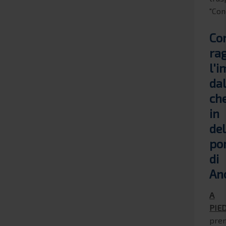
"Con
Co
ra
l'
dal
ch
in
del
po
di
An
A
PIED
pre