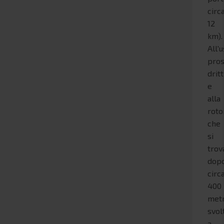
circ
12
km).
All'u
pros
dritt
e
alla
roto
che
si
trov
dop
circ
400
metr
svol
a