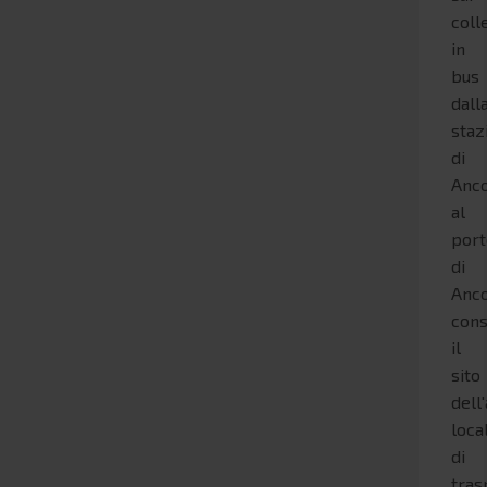
coll
in
bus
dall
staz
di
Anc
al
por
di
Anc
cons
il
sito
dell
loca
di
tras