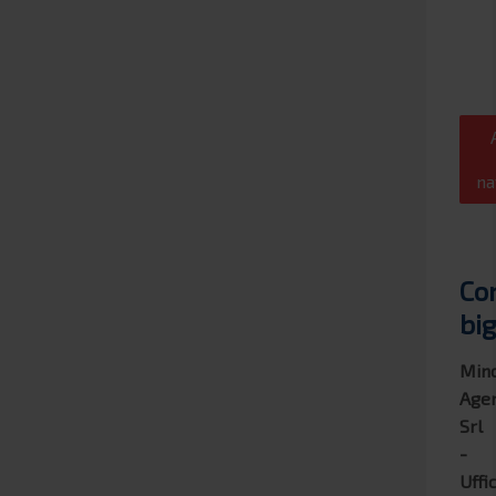
©
OpenStreetMap
300
contributors
na
Co
big
Min
Age
Srl
-
Uffi