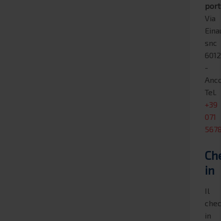
port
Via
Eina
snc
601
-
Anc
Tel.
+39
071
567
Ch
in
Il
chec
in