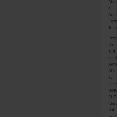
Mari
o
Anc
Ferr
Term
Pro
da
sud:
usci
Auto
A14
al
case
"AN
SUD
(dis
dal
por