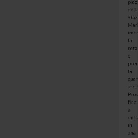
piaz
dell
Staz
Mari
imb
la
roto
e
pre
la
quar
uscit
Pros
fino
a
entr
in
una