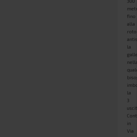
300
metr
fino
alla
roto
anti
la
gall
nell
qual
biso
imb
la
3
uscit
Cont
in
Via