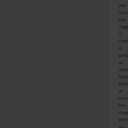
alla
staz
che
ragg
il
chec
in
pre
la
nuo
Staz
Mari
di
Anco
Per
magg
info
sui