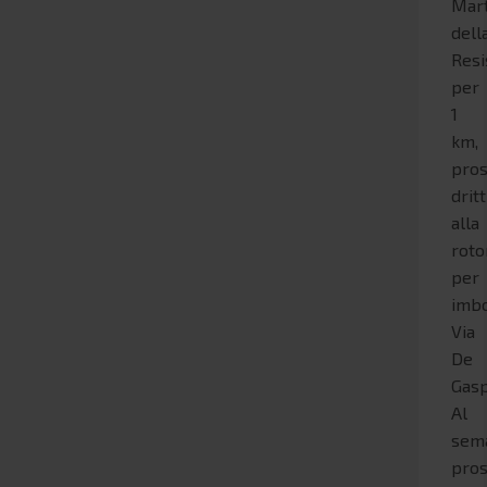
Mart
dell
Resi
per
1
km,
pros
dritt
alla
roto
per
imb
Via
De
Gasp
Al
sem
pros