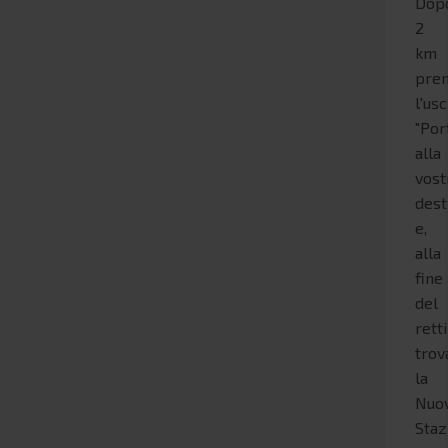
Dop
2
km
pre
l'usc
"Por
alla
vost
dest
e,
alla
fine
del
retti
trov
la
Nuo
Staz