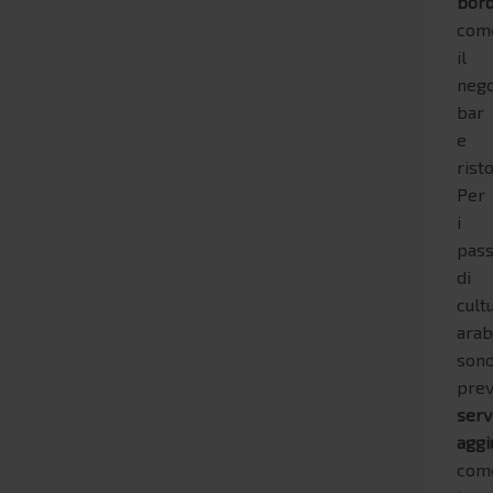
bor
com
il
nego
bar
e
risto
Per
i
pass
di
cult
ara
son
prev
serv
aggi
com