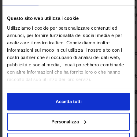
Line
sett
Questo sito web utilizza i cookie
Part
Utilizziamo i cookie per personalizzare contenuti ed
dal
annunci, per fornire funzionalità dei social media e per
por
analizzare il nostro traffico. Condividiamo inoltre
di
informazioni sul modo in cui utilizza il nostro sito con i
Barc
nostri partner che si occupano di analisi dei dati web,
per
pubblicità e social media, i quali potrebbero combinarle
il
con altre informazioni che ha fornito loro o che hanno
por
raccolto dal suo utilizzo dei loro servizi.
di
Tang
con
Accetta tutti
il
tuo
veic
Personalizza
al
segu