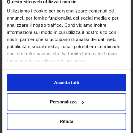
Questo sito web utilizza i cookie
Utilizziamo i cookie per personalizzare contenuti ed
annunci, per fornire funzionalità dei social media e per
analizzare il nostro traffico. Condividiamo inoltre
informazioni sul modo in cui utilizza il nostro sito con i
nostri partner che si occupano di analisi dei dati web,
pubblicità e social media, i quali potrebbero combinarle
Torna al sito Il Mondo in Mano
|
Torna al sito Minoan
con altre informazioni che ha fornito loro o che hanno
Loading PDF 45% ...
Agencies
raccolto dal suo utilizzo dei loro servizi.
Prenotazione traghetti
Accetta tutti
Traghetti per la Grecia
Traghetti per la Sardegna
Personalizza
Traghetti per la Sicilia
Traghetti per la Spagna
Rifiuta
Traghetti per la Tunisia
Offerte speciali traghetti