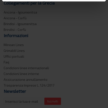
Collegamenti per la Grecia
Ancona - Igoumenitsa
Ancona - Corfù
Brindisi - Igoumenitsa
Brindisi - Corfù
Informazioni
Minoan Lines
Grimaldi Lines
Uffici portuali
Faq
Condizioni linee internazionali
Condizioni linee interne
Assicurazione annullamento
Trasparenza Imprese L. 124/2017
Newsletter
Iscriviti