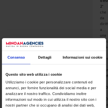
d'es
2
"
che
da
dirit
a
una
ridu
15%
su
Consenso
Dettagli
Informazioni sui cookie
tutt
le
pren
Questo sito web utilizza i cookie
effe
dal
Utilizziamo i cookie per personalizzare contenuti ed
01/
annunci, per fornire funzionalità dei social media e per
al
analizzare il nostro traffico. Condividiamo inoltre
31/0
informazioni sul modo in cui utilizza il nostro sito con i
sull
nostri partner che si occupano di analisi dei dati web,