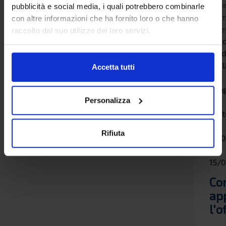
line
pubblicità e social media, i quali potrebbero combinarle
Grim
con altre informazioni che ha fornito loro o che hanno
Line
raccolto dal suo utilizzo dei loro servizi.
Grec
Sar
Sicil
Accetta tutti
e
Spa
Personalizza
per
par
dal
Rifiuta
15/
al
15/
Co
ap
l'o