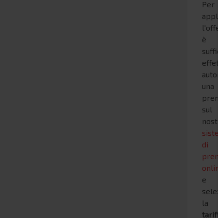
Per
appl
l'off
è
suff
effe
aut
una
pren
sul
nost
sist
di
pren
onli
e
sele
la
tarif