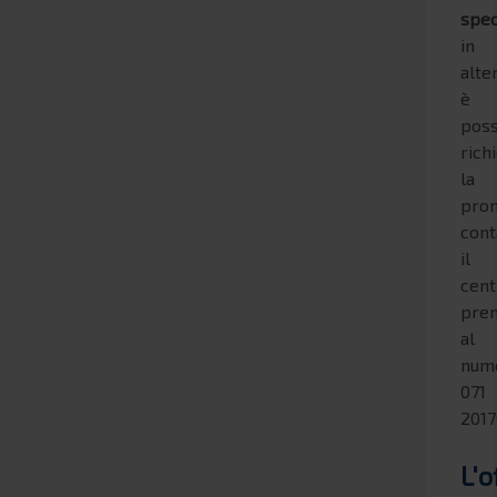
spec
in
alte
è
poss
rich
la
pro
cont
il
cent
pren
al
num
071
2017
L'o