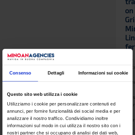
tra
on
Gr
Mi
Li
fer
The
disc
Consenso
Dettagli
Informazioni sui cookie
is
offe
to
Questo sito web utilizza i cookie
pas
Utilizziamo i cookie per personalizzare contenuti ed
ove
annunci, per fornire funzionalità dei social media e per
60
analizzare il nostro traffico. Condividiamo inoltre
year
informazioni sul modo in cui utilizza il nostro sito con i
of
nostri partner che si occupano di analisi dei dati web,
age