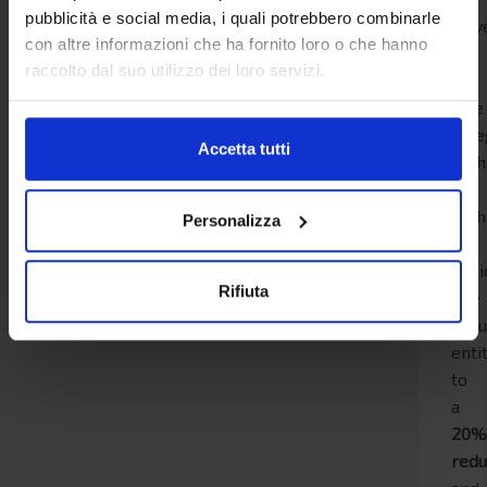
pubblicità e social media, i quali potrebbero combinarle
trav
con altre informazioni che ha fornito loro o che hanno
in
raccolto dal suo utilizzo dei loro servizi.
any
fare
cate
Accetta tutti
with
or
with
Personalizza
a
vehi
Rifiuta
The
redu
enti
to
a
20
redu