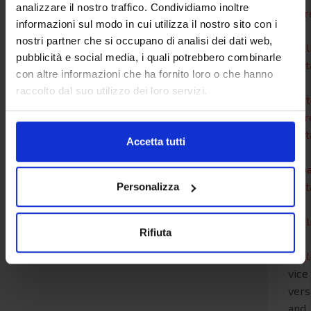
analizzare il nostro traffico. Condividiamo inoltre
Torr
informazioni sul modo in cui utilizza il nostro sito con i
-
nostri partner che si occupano di analisi dei dati web,
Cagl
pubblicità e social media, i quali potrebbero combinarle
Civi
con altre informazioni che ha fornito loro o che hanno
-
raccolto dal suo utilizzo dei loro servizi.
Por
Torr
Civi
Accetta tutti
-
Arba
Civi
Personalizza
-
Cagl
Rifiuta
-
Cagl
vice
vers
and