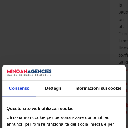
is
vali
on
all
Grim
Line
line
to/
Sard
Livo
-
Olbi
Consenso
Dettagli
Informazioni sui cookie
Civi
-
Olbi
Questo sito web utilizza i cookie
Civi
Utilizziamo i cookie per personalizzare contenuti ed
-
annunci, per fornire funzionalità dei social media e per
Por