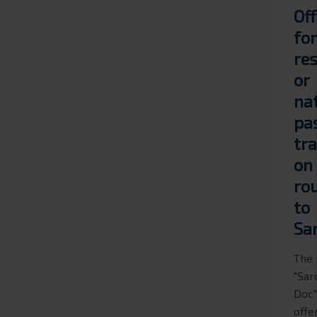
Off
for
re
or
na
pa
tra
on
ro
to
Sa
The
"Sar
Doc
offe