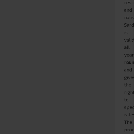
resi
and
nati
Sard
is
vali
all
year
rou
and
give
the
righ
to
spec
rate
The
pro