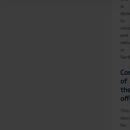
is
dedi
to
resi
and
nati
in
Sard
Co
of
th
off
This
disc
for