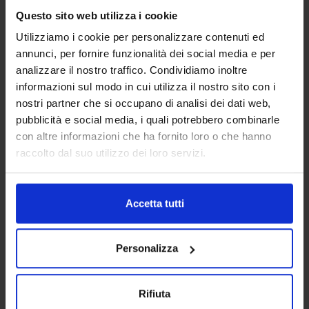
Ferries to Spain
Questo sito web utilizza i cookie
Ferries to Tunisia
Utilizziamo i cookie per personalizzare contenuti ed
Ferries to Malta
annunci, per fornire funzionalità dei social media e per
Ferry connections to Greece
analizzare il nostro traffico. Condividiamo inoltre
informazioni sul modo in cui utilizza il nostro sito con i
Ancona - Igoumenitsa
nostri partner che si occupano di analisi dei dati web,
Ancona - Corfu
pubblicità e social media, i quali potrebbero combinarle
Brindisi - Igoumenitsa
con altre informazioni che ha fornito loro o che hanno
Brindisi - Corfu
raccolto dal suo utilizzo dei loro servizi.
Information
Minoan Lines
Grimaldi Lines
Accetta tutti
Special offers
Port offices
Personalizza
Faq
General terms international lines
General terms domestic lines
Rifiuta
Trip cancellation insurance